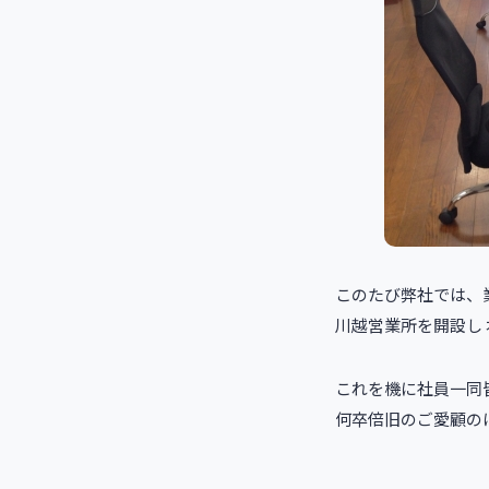
このたび弊社では、
川越営業所を開設し
これを機に社員一同
何卒倍旧のご愛顧の