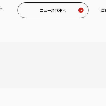
ト」
ニュースTOPへ
「広